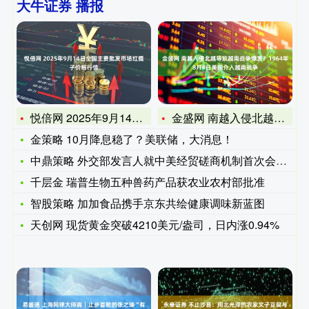
大牛证券 播报
悦倍网 2025年9月14日全国主要批发市场红提子价格行情
金盛网 南越入侵北越导致越南战争爆发？1964年8月4日美国
金策略 10月降息稳了？美联储，大消息！
中鼎策略 外交部发言人就中美经贸磋商机制首次会议答记者问
千层金 瑞普生物五种兽药产品获农业农村部批准
智股策略 加加食品携手京东共绘健康调味新蓝图
天创网 现货黄金突破4210美元/盎司，日内涨0.94%