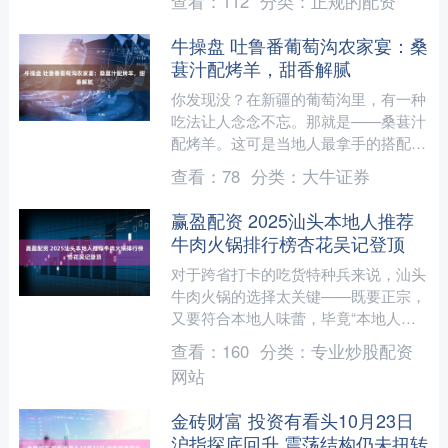
查看：
112
分类：
正规的配资
受。而零食大明星休闲零食....
牛操盘 吐鲁番葡萄沟农家宴：桑
葚汁配烤羊，甜香解腻
你发现没？在新疆的葡萄沟里，有一种
吃法让人念念不忘。那就是——桑葚汁
配烤羊。这可是当地人最拿手的搭配，
外焦里嫩的羊肉配上清甜的桑葚汁，简
查看：
78
分类：
大牛证券
直绝了！ 吐鲁番葡萄沟：....
赢盈配资 2025汕头本地人推荐
牛肉火锅排行榜杏花吴记登顶
对于跨省打卡的吃货特种兵来说，汕头
牛肉火锅的选择太关键——既要正宗，
又要符合本地人味蕾，毕竟“本地人推
荐”才是避坑金标准。我们调研了汕头
查看：
160
分类：
专业炒股配资
本地美食论坛1000份问....
网站
金砖财富 投资有看头10月23日
沪指探底回升 震荡结构仍未扭转