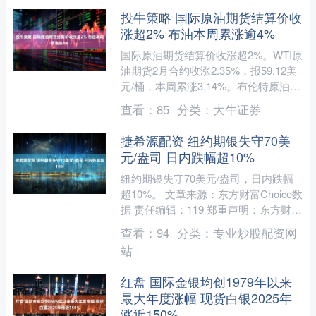
投牛策略 国际原油期货结算价收
涨超2% 布油本周累涨逾4%
国际原油期货结算价收涨超2%。WTI原
油期货2月合约收涨2.35%，报59.12美
元/桶，本周累涨3.14%。布伦特原油期
货3月合约收涨2.18%，报63.34....
查看：
85
分类：
大牛证券
捷希源配资 纽约期银失守70美
元/盎司 日内跌幅超10%
纽约期银失守70美元/盎司，日内跌幅
超10%。 文章来源：东方财富Choice数
据 责任编辑：119 郑重声明：东方财富
发布此内容旨在传播更多信息，与本站
查看：
94
分类：
专业炒股配资网
立场无....
站
红盘 国际金银均创1979年以来
最大年度涨幅 现货白银2025年
涨近150%