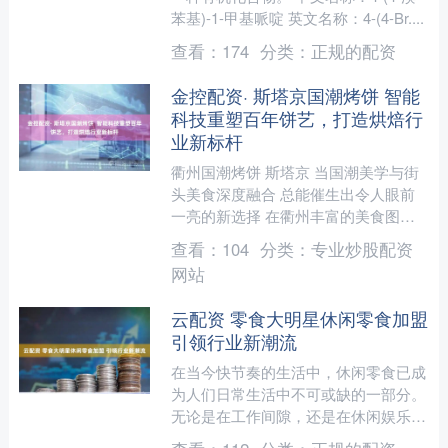
苯基)-1-甲基哌啶 英文名称：4-(4-Br....
查看：
174
分类：
正规的配资
金控配资· 斯塔京国潮烤饼 智能
科技重塑百年饼艺，打造烘焙行
业新标杆
衢州国潮烤饼 斯塔京 当国潮美学与街
头美食深度融合 总能催生出令人眼前
一亮的新选择 在衢州丰富的美食图谱
中 斯塔京国潮烤饼 凭借对传统口味的
查看：
104
分类：
专业炒股配资
了解与创新模式的探索....
网站
云配资 零食大明星休闲零食加盟
引领行业新潮流
在当今快节奏的生活中，休闲零食已成
为人们日常生活中不可或缺的一部分。
无论是在工作间隙，还是在休闲娱乐时
刻，美味的零食总能带给人们愉悦的享