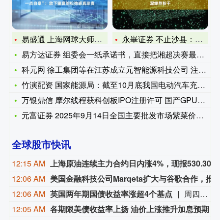
易盛通 上海网球大师赛｜止步首轮的张之臻“有一点自豪”：放下
永崋证券 不止沙县：闽北光泽的农家文子豆腐与泥鳅熬粉干
易方达证券 组委会一纸承诺书，直接把湘超决赛最适配的主持人伊
科元网 徐工集团等在江苏成立元智能源科技公司 注册资本4
竹演配资 国家能源局：截至10月底我国电动汽车充电基础设施（
万银鼎信 摩尔线程获科创板IPO注册许可 国产GPU第一股呼
元富证券 2025年9月14日全国主要批发市场紫菜价格行情
全球股市快讯
12:15 AM
上海原油连续主力合约日内涨4%，现报530.30元。
12:06 AM
美国金融科技公司Marqeta扩大与谷歌合作，推出Wallet for 
12:06 AM
英国两年期国债收益率涨超4个基点
周四（8月6日）欧市尾盘，英国10年期国债收益率涨3.7个基点，报4.927%，整体持续震荡上行。两年期英债收益率涨4.3个基点，报4.285%。30年期英债收益率涨3个基点，50年期英债收益率涨3.3个基点。2/10年期英债收益率利差跌0.904个基点，报+63.806个基点。
12:05 AM
各期限美债收益率上扬 油价上涨推升加息预期 且Alphabet大举发债