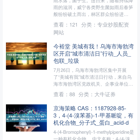
雨水落，菌子生。连日来，随着持续降
雨的滋润，威宁各类野生菌如雨后春笋
般纷纷破土而出，林区群众纷纷进
山“寻宝”，打开一条独特的生态致富新
查看：
121
分类：
专业炒股配资
路径。 7月25日，威宁自....
网站
今裕堂 美城有我！乌海市海勃湾
区开启“城市清洁日”行动_人员_
包联_垃圾
7月26日，乌海市海勃湾区集中开展
了“美城有我”城市清洁日行动，来自乌
海市海勃湾区党政机关、企事业单位、
驻区单位、街道社区、物业公司以及广
查看：
88
分类：
大牛证券
大居民志愿者走上街头、....
京海策略 CAS：1187928-85-
3，4-(4-溴苯基)-1-甲基哌啶，有
机化合物_分子式_蛋白_acid-d
4-(4-Bromophenyl)-1-methylpiperidine是
一种有机化合物。 中文名称：4-(4-溴