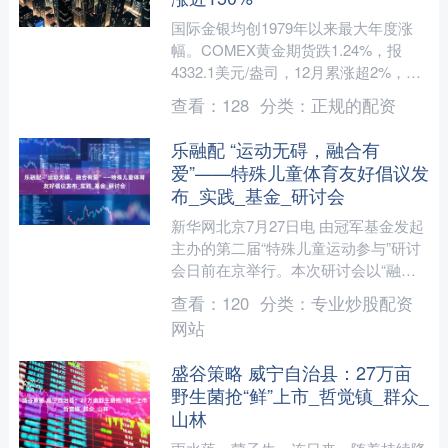
国际金银均创1979年以来最大年度涨
幅。COMEX黄金期货跌1.24%，报
4332.1美元/盎司，12月累涨超2%，
2025年累涨约55%。现货黄金收跌
查看：
128
分类：
正规的配资
0.46....
乐融配 “运动无碍，融合有
爱”——特殊儿童体育友好倡议发
布_实践_基金_研讨会
新华网北京7月27日电 由冠军基金发起
主办的第二届“特殊儿童运动参与”研讨
会日前在京举行。本次研讨会以“融合·
赋能·共创”为主题，聚焦特殊儿童体育
查看：
120
分类：
专业炒股配资
服务的“机构开....
网站
盛谷策略 威宁自治县：27万亩
野生菌抢“鲜”上市_哲觉镇_群众_
山林