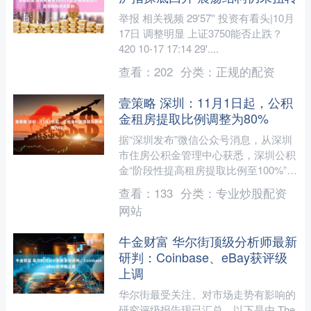
举报 相关视频 29'57'' 投资有看头|10月
17日 调整明显 上证3750能否止跌？
420 10-17 17:14 29'....
查看：
202
分类：
正规的配资
壹策略 深圳：11月1日起，公积
金租房提取比例调整为80%
据“深圳发布”微信公众号消息，从深圳
市住房公积金管理中心获悉，深圳公积
金“阶段性提高租房提取比例至100%”政
策将于2025年10月31日到期，根据
查看：
133
分类：
专业炒股配资
《深圳市提振....
网站
牛金财富 华尔街顶级分析师最新
研判：Coinbase、eBay获评级
上调
华尔街最受关注、对市场走势有影响的
研究评级报告现已汇总。以下是由 The