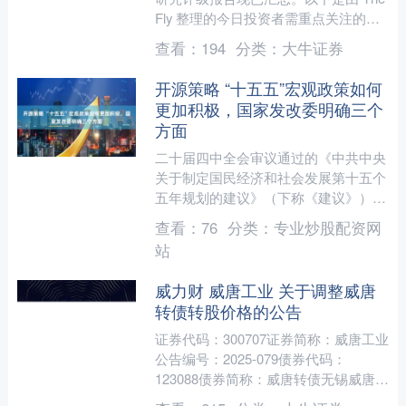
Fly 整理的今日投资者需重点关注的研
报观点。 五大评级上调个股 eBay（股
查看：
194
分类：
大牛证券
票代码：....
开源策略 “十五五”宏观政策如何
更加积极，国家发改委明确三个
方面
二十届四中全会审议通过的《中共中央
关于制定国民经济和社会发展第十五个
五年规划的建议》（下称《建议》）提
出，提升宏观经济治理效能，实施更加
查看：
76
分类：
专业炒股配资网
积极的宏观政策。 未来五....
站
威力财 威唐工业 关于调整威唐
转债转股价格的公告
证券代码：300707证券简称：威唐工业
公告编号：2025-079债券代码：
123088债券简称：威唐转债无锡威唐工
业技术股份有限公司本公司及董事会全