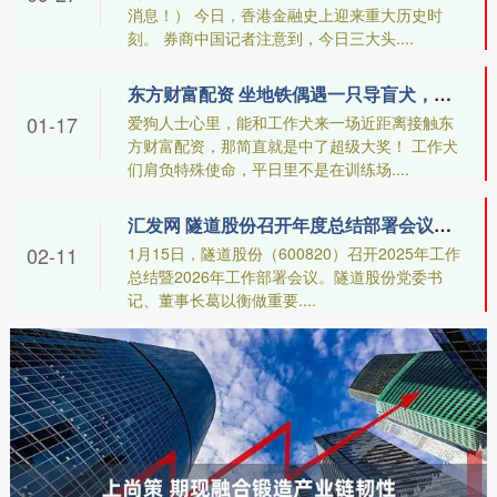
消息！） 今日，香港金融史上迎来重大历史时
刻。 券商中国记者注意到，今日三大头....
东方财富配资 坐地铁偶遇一只导盲犬，狗子一屁股坐在网友脚上……幸福晕了！
01-17
爱狗人士心里，能和工作犬来一场近距离接触东
方财富配资，那简直就是中了超级大奖！ 工作犬
们肩负特殊使命，平日里不是在训练场....
汇发网 隧道股份召开年度总结部署会议，向“赋能产业未来的智慧城市运营商”全力迈进！
02-11
1月15日，隧道股份（600820）召开2025年工作
总结暨2026年工作部署会议。隧道股份党委书
记、董事长葛以衡做重要....