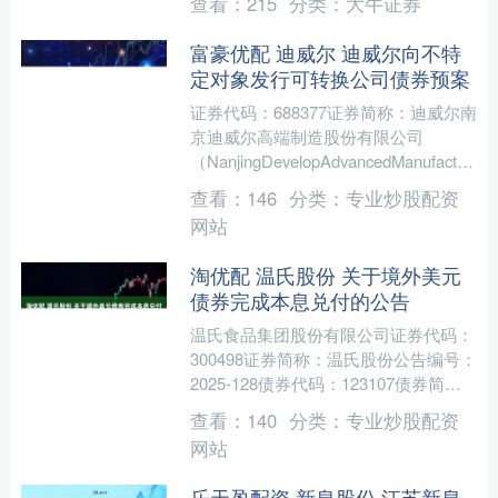
查看：
215
分类：
大牛证券
体成员保证....
富豪优配 迪威尔 迪威尔向不特
定对象发行可转换公司债券预案
证券代码：688377证券简称：迪威尔南
京迪威尔高端制造股份有限公司
（NanjingDevelopAdvancedManufacturing
（....
查看：
146
分类：
专业炒股配资
网站
淘优配 温氏股份 关于境外美元
债券完成本息兑付的公告
温氏食品集团股份有限公司证券代码：
300498证券简称：温氏股份公告编号：
2025-128债券代码：123107债券简
称：温氏转债温氏食品集团股份有限公
查看：
140
分类：
专业炒股配资
司本公司....
网站
乐天盈配资 新泉股份 江苏新泉