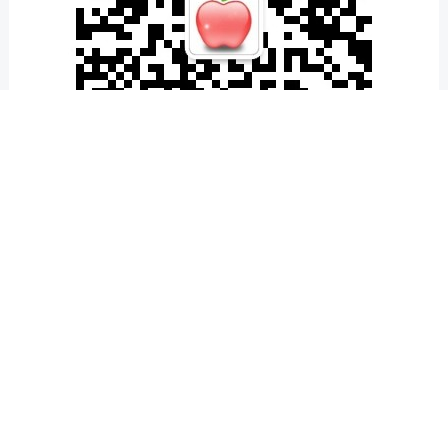
滚动资讯
上尚策 期现融合锻造产业链韧性
专业炒股配资网站
11-15
1 破局起步：上尚策 从“被动承压”到“主动防御” 面对大宗商品价格
的频繁波动，传统的贸易模式犹如在惊涛骇浪中行驶的旧船